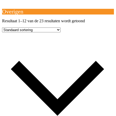
Open
Close
mobile
mobile
Winkelwagen
menu
menu
Overigen
Resultaat 1–12 van de 23 resultaten wordt getoond