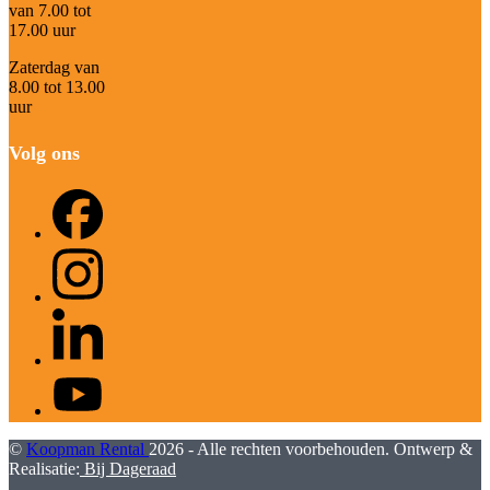
van 7.00 tot
17.00 uur
Zaterdag van
8.00 tot 13.00
uur
Volg ons
Facebook
Instagram
LinkedIn
YouTube
©
Koopman Rental
2026 - Alle rechten voorbehouden. Ontwerp &
Realisatie:
Bij Dageraad