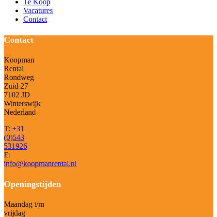
Te Koop
Vacatures
Contact
Contact
Koopman
Rental
Rondweg
Zuid 27
7102 JD
Winterswijk
Nederland
T:
+31
(0)543
531926
E:
info@koopmanrental.nl
Openingstijden
Maandag t/m
vrijdag