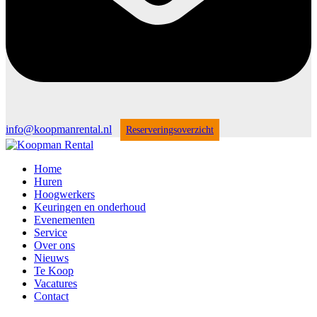
info@koopmanrental.nl
Reserveringsoverzicht
Home
Huren
Hoogwerkers
Keuringen en onderhoud
Evenementen
Service
Over ons
Nieuws
Te Koop
Vacatures
Contact