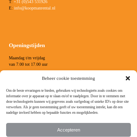
T:
+31 (0)543 531926
E:
info@koopmanrental.nl
Openingstijden
Maandag t/m vrijdag
van 7.00 tot 17.00 uur
Zaterdag van 8.00 tot 13.00 uur
Beheer cookie toestemming
Om de beste ervaringen te bieden, gebruiken wij technologieën zoals cookies om
informatie over je apparaat op te slaan en/of te raadplegen. Door in te stemmen met
deze technologieën kunnen wij gegevens zoals surfgedrag of unieke ID's op deze site
verwerken. Als je geen toestemming geeft of uw toestemming intrekt, kan dit een
nadelige invloed hebben op bepaalde functies en mogelijkheden.
Volg ons
Accepteren
Facebook
Instagram
LinkedIn
YouTube