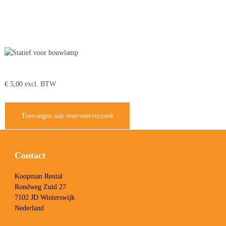
Je zou ook kunnen houden van …
Statief voor bouwlamp
€
5,00
excl. BTW
Toevoegen aan reserveerverzoek
Contact
Koopman Rental
Rondweg Zuid 27
7102 JD Winterswijk
Nederland