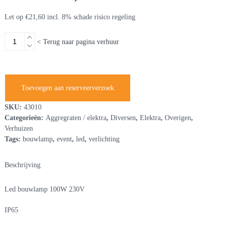
Let op €21,60 incl. 8% schade risico regeling
Led
< Terug naar pagina verhuur
bouwlamp
100W
230V
aantal
Toevoegen aan reserveerverzoek
SKU:
43010
Categorieën:
Aggregraten / elektra
,
Diversen
,
Elektra
,
Overigen
,
Verhuizen
Tags:
bouwlamp
,
event
,
led
,
verlichting
Beschrijving
Led bouwlamp 100W 230V
IP65