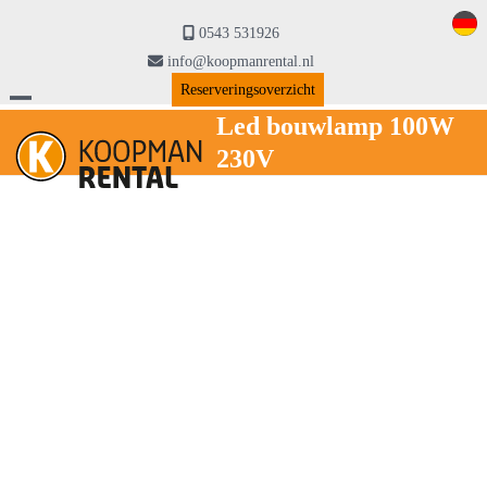
Skip
to
0543 531926
content
info@koopmanrental.nl
Reserveringsoverzicht
Open
Close
Led bouwlamp 100W
230V
mobile
mobile
menu
menu