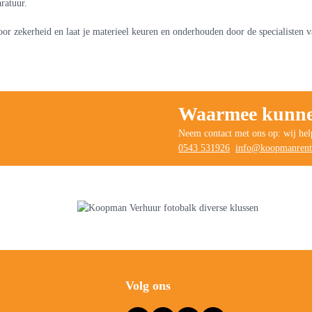
ratuur.
or zekerheid en laat je materieel keuren en onderhouden door de specialisten
Waarmee kunnen
Neem contact met ons op: wij hel
0543 531926
info@koopmanrenta
Volg ons