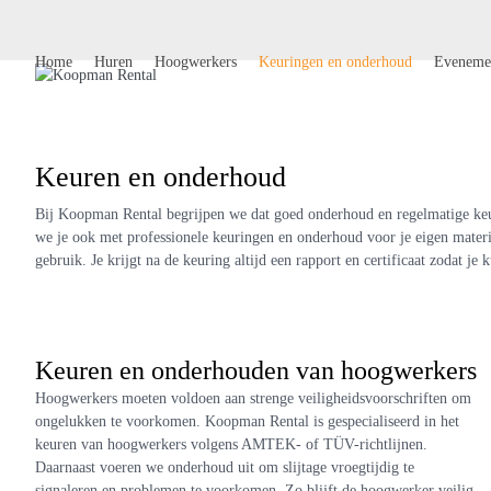
Skip
to
content
Home
Huren
Hoogwerkers
Keuringen en onderhoud
Eveneme
Keuren en onderhoud
Bij Koopman Rental begrijpen we dat goed onderhoud en regelmatige keur
we je ook met professionele keuringen en onderhoud voor je eigen mater
gebruik. Je krijgt na de keuring altijd een rapport en certificaat zodat j
Keuren en onderhouden van hoogwerkers
Hoogwerkers moeten voldoen aan strenge veiligheidsvoorschriften om
ongelukken te voorkomen. Koopman Rental is gespecialiseerd in het
keuren van hoogwerkers volgens AMTEK- of TÜV-richtlijnen.
Daarnaast voeren we onderhoud uit om slijtage vroegtijdig te
signaleren en problemen te voorkomen. Zo blijft de hoogwerker veilig