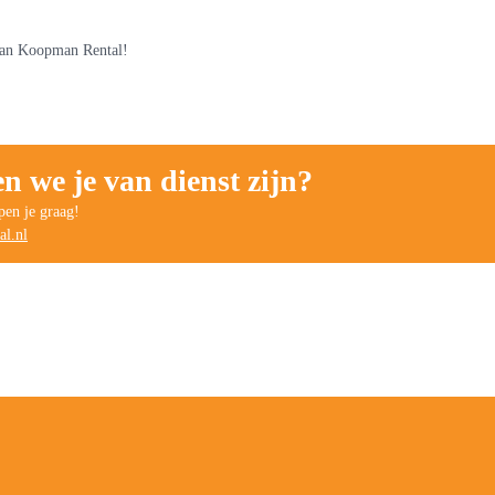
 van Koopman Rental!
 we je van dienst zijn?
pen je graag!
l.nl