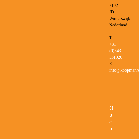
7102
JD
Winterswijk
Nederland
T:
+31
(0)543
531926
E:
info@koopmanre
O
p
e
n
i