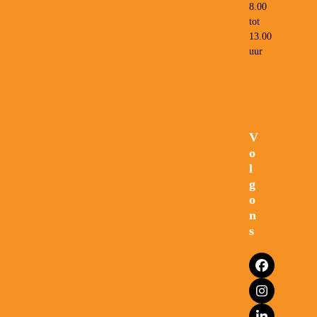
8.00
tot
13.00
uur
V
o
l
g
o
n
s
Facebook
Instagram