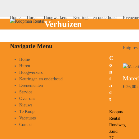
Skip
to
content
Home
Huren
Hoogwerkers
Keuringen en onderhoud
Eveneme
Verhuizen
Navigatie Menu
Enig resu
C
Home
o
Huren
n
Hoogwerkers
Materi
t
Keuringen en onderhoud
a
Evenementen
€
26,00
e
c
Service
t
Over ons
Nieuws
Te Koop
Koopman
Vacatures
Rental
Contact
Rondweg
Zuid
27