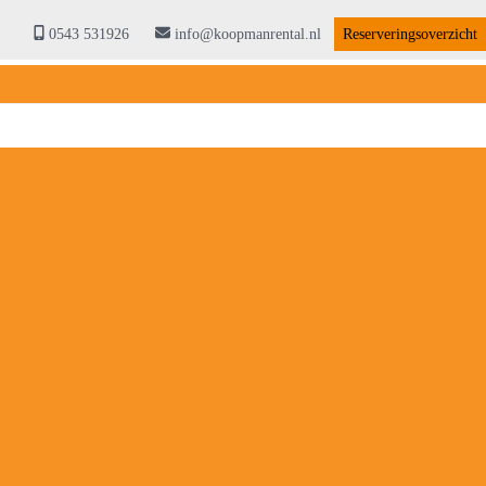
0543 531926
info@koopmanrental.nl
Reserveringsoverzicht