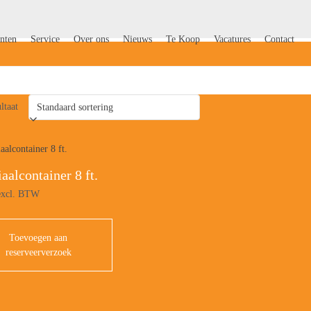
nten
Service
Over ons
Nieuws
Te Koop
Vacatures
Contact
ltaat
aalcontainer 8 ft.
xcl. BTW
Toevoegen aan
reserveerverzoek