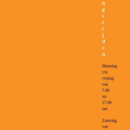
n
g
s
t
i
j
d
e
n
Maandag
t/m
vrijdag
van
7.00
tot
17.00
uur
Zaterdag
van