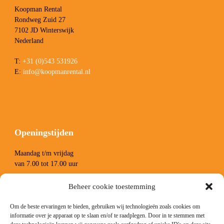
Koopman Rental
Rondweg Zuid 27
7102 JD Winterswijk
Nederland
T:
+31 (0)543 531926
E:
info@koopmanrental.nl
Openingstijden
Maandag t/m vrijdag
van 7.00 tot 17.00 uur
Zaterdag van 8.00 tot 13.00 uur
Beheer cookie toestemming
Om de beste ervaringen te bieden, gebruiken wij technologieën zoals cookies om
informatie over je apparaat op te slaan en/of te raadplegen. Door in te stemmen met