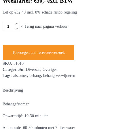
Weektarief: €30,- excl. BTW
Let op €32,40 incl. 8% schade risico regeling
Behangafstomer
< Terug naar pagina verhuur
aantal
Toevoegen aan reserveerverzoek
SKU:
51010
Categorieën:
Diversen
,
Overigen
Tags:
afstomer
,
behang
,
behang verwijderen
Beschrijving
Behangafstomer
Opwarmtijd: 10-30 minuten
Autonomie: 60-80 minuten met 7 liter water