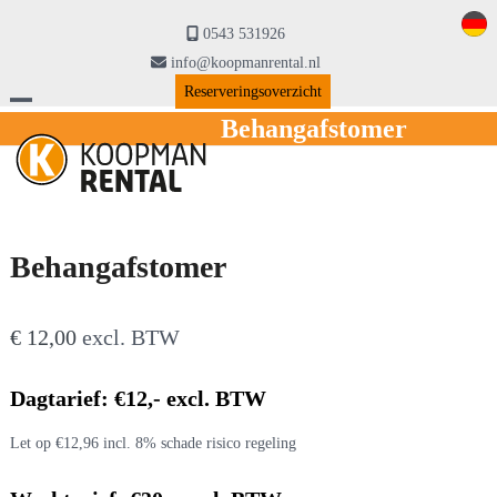
Skip
to
0543 531926
content
info@koopmanrental.nl
Reserveringsoverzicht
Open
Close
Behangafstomer
mobile
mobile
menu
menu
Behangafstomer
€
12,00
excl. BTW
Dagtarief: €12,- excl. BTW
Let op €12,96 incl. 8% schade risico regeling