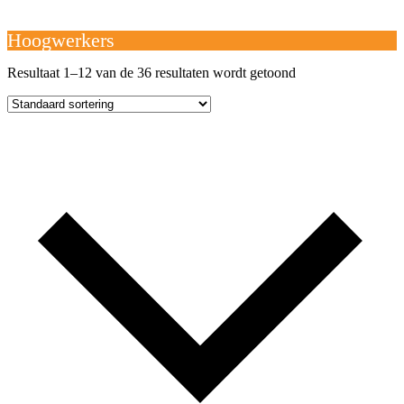
Open
Close
mobile
mobile
Winkelwagen
menu
menu
Hoogwerkers
Resultaat 1–12 van de 36 resultaten wordt getoond