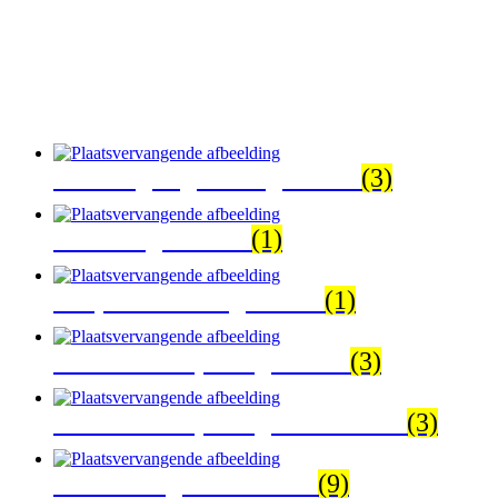
Aanhangwagen hoogwerker
(3)
Autohoogwerkers
(1)
Eenpersoonshoogwerker
(1)
Kniktelescoop hoogwerker
(3)
Kniktelescoop hoogwerker accu
(3)
Schaarhoogwerker accu
(9)