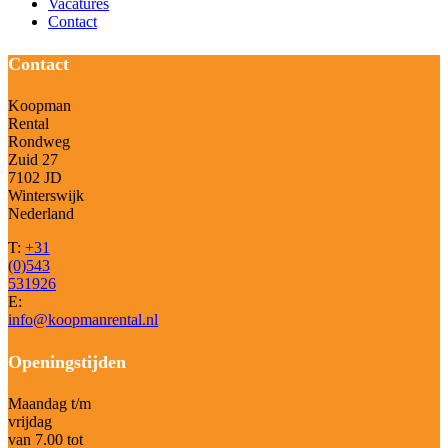
Vacatures
Contact
Contact
Koopman
Rental
Rondweg
Zuid 27
7102 JD
Winterswijk
Nederland
T:
+31
(0)543
531926
E:
info@koopmanrental.nl
Openingstijden
Maandag t/m
vrijdag
van 7.00 tot