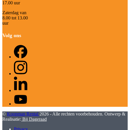
17.00 uur
Zaterdag van
8.00 tot 13.00
uur
Volg ons
Facebook
Instagram
LinkedIn
YouTube
©
Koopman Rental
2026 - Alle rechten voorbehouden. Ontwerp &
Realisatie:
Bij Dageraad
Privacy