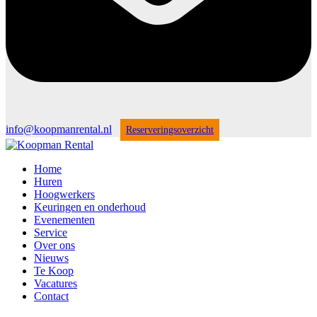
info@koopmanrental.nl
Reserveringsoverzicht
Home
Huren
Hoogwerkers
Keuringen en onderhoud
Evenementen
Service
Over ons
Nieuws
Te Koop
Vacatures
Contact