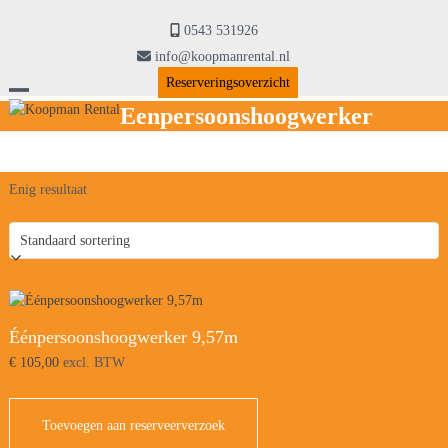
Skip
to
0543 531926
content
info@koopmanrental.nl
Reserveringsoverzicht
Open
Close
Eenpersoonshoogwerker
mobile
mobile
menu
menu
Enig resultaat
Éénpersoonshoogwerker 9,57m
€
105,00
excl. BTW
Toevoegen aan reserveerverzoek