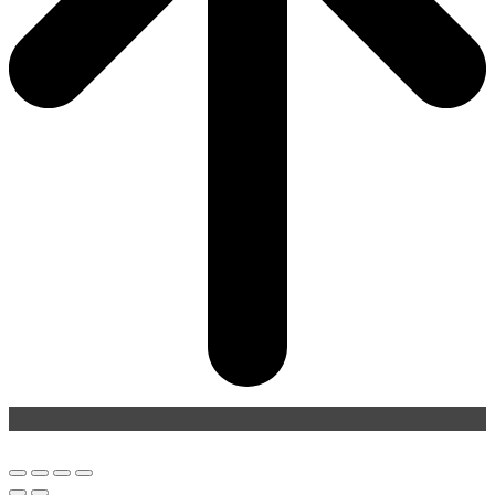
Back
To
Top