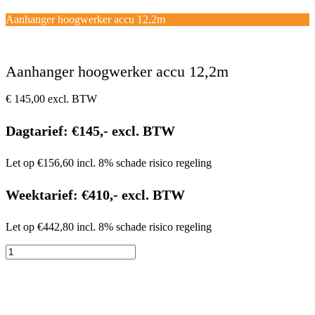
Open
Close
mobile
mobile
Winkelwagen
Aanhanger hoogwerker accu 12,2m
menu
menu
Aanhanger hoogwerker accu 12,2m
€
145,00
excl. BTW
Dagtarief: €145,- excl. BTW
Let op €156,60 incl. 8% schade risico regeling
Weektarief: €410,- excl. BTW
Let op €442,80 incl. 8% schade risico regeling
Aanhanger
hoogwerker
accu
12,2m
aantal