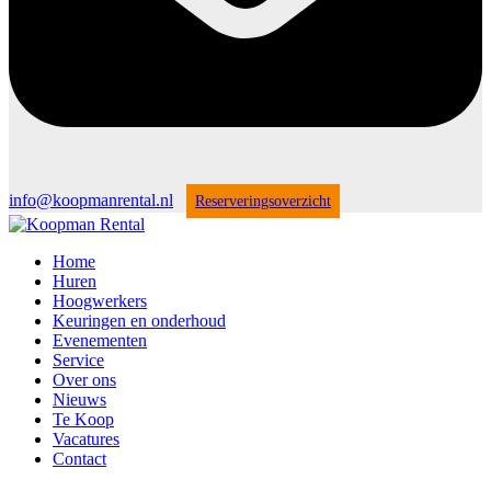
info@koopmanrental.nl
Reserveringsoverzicht
Home
Huren
Hoogwerkers
Keuringen en onderhoud
Evenementen
Service
Over ons
Nieuws
Te Koop
Vacatures
Contact