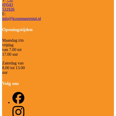
(0)543
531926
E:
info@koopmanrental.nl
Openingstijden
Maandag t/m
vrijdag
van 7.00 tot
17.00 uur
Zaterdag van
8.00 tot 13.00
uur
Volg ons
Facebook
Instagram