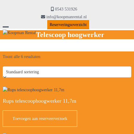
Skip
to
0543 531926
content
info@koopmanrental.nl
Reserveringsoverzicht
Open
Close
Telescoop hoogwerker
mobile
mobile
menu
menu
Toont alle 6 resultaten
Rups telescoophoogwerker 11,7m
Toevoegen aan reserveerverzoek