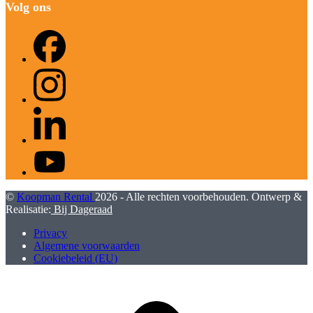
Volg ons
Facebook
Instagram
LinkedIn
YouTube
©
Koopman Rental
2026 - Alle rechten voorbehouden. Ontwerp &
Realisatie:
Bij Dageraad
Privacy
Algemene voorwaarden
Cookiebeleid (EU)