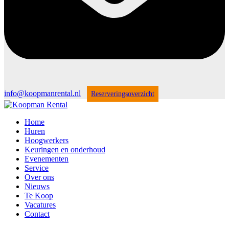
info@koopmanrental.nl
Reserveringsoverzicht
Home
Huren
Hoogwerkers
Keuringen en onderhoud
Evenementen
Service
Over ons
Nieuws
Te Koop
Vacatures
Contact