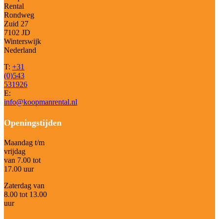
Rental
Rondweg
Zuid 27
7102 JD
Winterswijk
Nederland
T:
+31
(0)543
531926
E:
info@koopmanrental.nl
Openingstijden
Maandag t/m
vrijdag
van 7.00 tot
17.00 uur
Zaterdag van
8.00 tot 13.00
uur