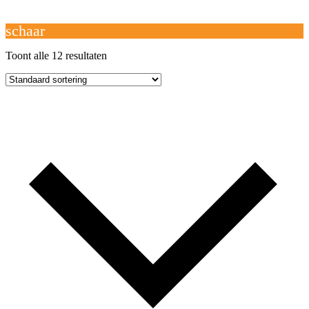
Open
Close
mobile
mobile
Winkelwagen
menu
menu
schaar
Toont alle 12 resultaten