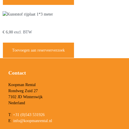
Kunststof rijplaat 1*3 meter
€
6,00
excl. BTW
Toevoegen aan reserveerverzoek
Contact
Koopman Rental
Rondweg Zuid 27
7102 JD Winterswijk
Nederland
T:
+31 (0)543 531926
E:
info@koopmanrental.nl