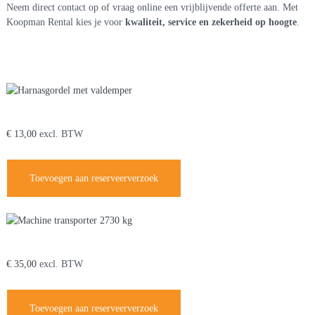
Neem direct contact op of vraag online een vrijblijvende offerte aan. Met
Koopman Rental kies je voor
kwaliteit, service en zekerheid op hoogte
.
Je zou ook kunnen houden van …
Harnasgordel met valdemper
€
13,00
excl. BTW
Toevoegen aan reserveerverzoek
Machine transporter 2730 kg
€
35,00
excl. BTW
Toevoegen aan reserveerverzoek