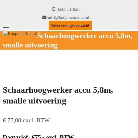
Skip
to
0543 531926
content
info@koopmanrental.nl
Reserveringsoverzicht
Open
Close
Schaarhoogwerker accu 5,8m,
smalle uitvoering
mobile
mobile
menu
menu
Schaarhoogwerker accu 5,8m,
smalle uitvoering
€
75,00
excl. BTW
Dagtarief: €75,- excl. BTW