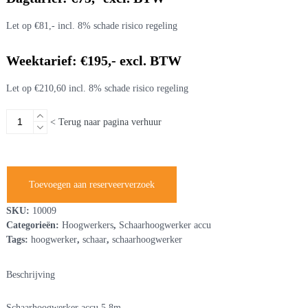
Let op €81,- incl. 8% schade risico regeling
Weektarief: €195,- excl. BTW
Let op €210,60 incl. 8% schade risico regeling
Schaarhoogwerker
< Terug naar pagina verhuur
accu
5,8m,
smalle
uitvoering
Toevoegen aan reserveerverzoek
aantal
SKU:
10009
Categorieën:
Hoogwerkers
,
Schaarhoogwerker accu
Tags:
hoogwerker
,
schaar
,
schaarhoogwerker
Beschrijving
Schaarhoogwerker accu 5,8m