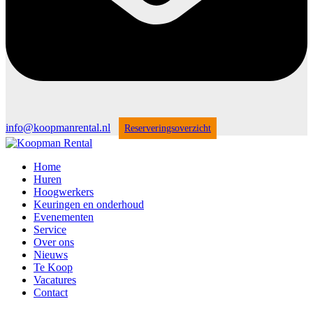
info@koopmanrental.nl
Reserveringsoverzicht
Home
Huren
Hoogwerkers
Keuringen en onderhoud
Evenementen
Service
Over ons
Nieuws
Te Koop
Vacatures
Contact