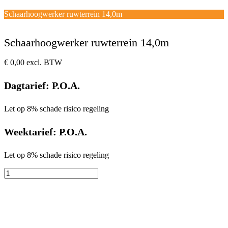
Open
Close
mobile
mobile
Winkelwagen
Schaarhoogwerker ruwterrein 14,0m
menu
menu
Schaarhoogwerker ruwterrein 14,0m
€
0,00
excl. BTW
Dagtarief: P.O.A.
Let op 8% schade risico regeling
Weektarief: P.O.A.
Let op 8% schade risico regeling
Schaarhoogwerker
ruwterrein
14,0m
aantal