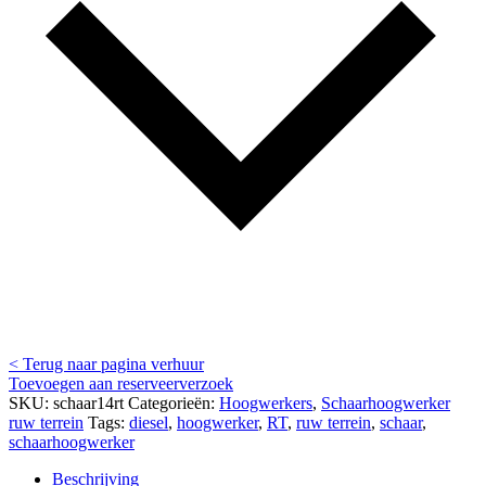
< Terug naar pagina verhuur
Toevoegen aan reserveerverzoek
SKU:
schaar14rt
Categorieën:
Hoogwerkers
,
Schaarhoogwerker
ruw terrein
Tags:
diesel
,
hoogwerker
,
RT
,
ruw terrein
,
schaar
,
schaarhoogwerker
Beschrijving