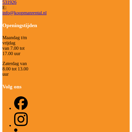
531926
E:
info@koopmanrental.nl
Openingstijden
Maandag t/m
vrijdag
van 7.00 tot
17.00 uur
Zaterdag van
8.00 tot 13.00
uur
Volg ons
Facebook
Instagram
LinkedIn