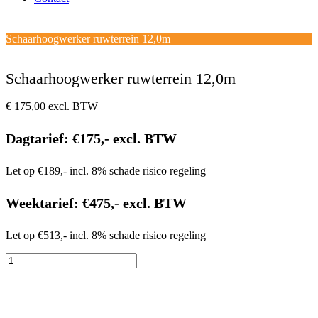
Open
Close
mobile
mobile
Winkelwagen
Schaarhoogwerker ruwterrein 12,0m
menu
menu
Schaarhoogwerker ruwterrein 12,0m
€
175,00
excl. BTW
Dagtarief: €175,- excl. BTW
Let op €189,- incl. 8% schade risico regeling
Weektarief: €475,- excl. BTW
Let op €513,- incl. 8% schade risico regeling
Schaarhoogwerker
ruwterrein
12,0m
aantal