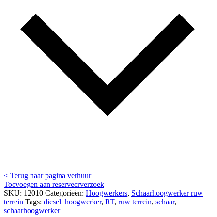
< Terug naar pagina verhuur
Toevoegen aan reserveerverzoek
SKU:
12010
Categorieën:
Hoogwerkers
,
Schaarhoogwerker ruw
terrein
Tags:
diesel
,
hoogwerker
,
RT
,
ruw terrein
,
schaar
,
schaarhoogwerker