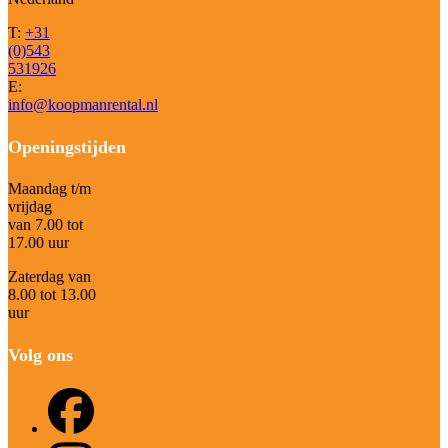
T:
+31
(0)543
531926
E:
info@koopmanrental.nl
Openingstijden
Maandag t/m
vrijdag
van 7.00 tot
17.00 uur
Zaterdag van
8.00 tot 13.00
uur
Volg ons
Facebook
Instagram