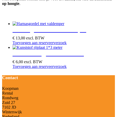
op hoogte
.
Je zou ook kunnen houden van …
Harnasgordel met valdemper
€
13,00
excl. BTW
Toevoegen aan reserveerverzoek
Kunststof rijplaat 1*3 meter
€
6,00
excl. BTW
Toevoegen aan reserveerverzoek
Contact
Koopman
Rental
Rondweg
Zuid 27
7102 JD
Winterswijk
Nederland