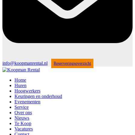
info@koopmanrental.nl
Reserveringsoverzicht
Home
Huren
Hoogwerkers
Keuringen en onderhoud
Evenementen
Service
Over ons
Nieuws
Te Koop
Vacatures
Contact