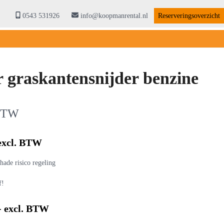
0543 531926
info@koopmanrental.nl
Reserveringsoverzicht
 graskantensnijder benzine
 BTW
 excl. BTW
hade risico regeling
f!
- excl. BTW