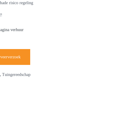
hade risico regeling
f!
pagina verhuur
rveerverzoek
,
Tuingereedschap