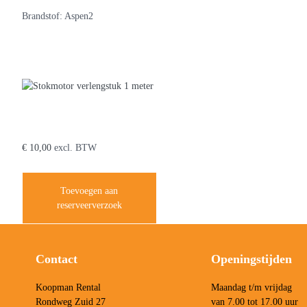
Brandstof: Aspen2
Je zou ook kunnen houden van …
Stokmotor verlengstuk
1 meter
€
10,00
excl. BTW
Toevoegen aan
reserveerverzoek
Contact
Openingstijden
Koopman Rental
Maandag t/m vrijdag
Rondweg Zuid 27
van 7.00 tot 17.00 uur