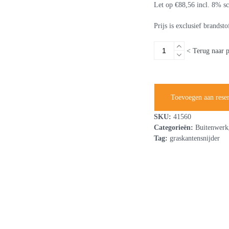
Let op €88,56 incl. 8% sc
Prijs is exclusief brandsto
Stokmotor
< Terug naar 
graskantensnijder
benzine
aantal
Toevoegen aan rese
SKU:
41560
Categorieën:
Buitenwerk
Tag:
graskantensnijder