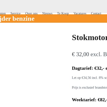
nten
Service
Over ons
Nieuws
Te Koop
Vacatures
Contact
jder benzine
Stokmotor
€
32,00
excl.
Dagtarief: €32,-
Let op €34,56 incl. 8% sc
Prijs is exclusief brandsto
Weektarief: €82,