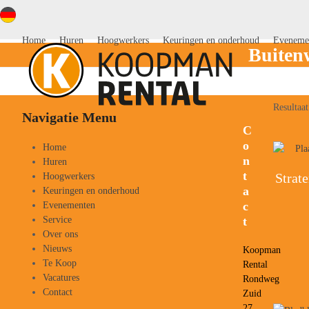
Skip
to
content
Home
Huren
Hoogwerkers
Keuringen en onderhoud
Eveneme
Buiten
Resultaa
Navigatie Menu
C
o
Home
n
Huren
t
Strat
Hoogwerkers
a
Keuringen en onderhoud
c
Evenementen
Service
t
Over ons
Nieuws
Koopman
Te Koop
Rental
Vacatures
Rondweg
Contact
Zuid
27