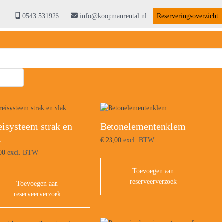
0543 531926
info@koopmanrental.nl
Reserveringsoverzicht
eisysteem strak en
Betonelementenklem
k
€
23,00
excl. BTW
00
excl. BTW
Toevoegen aan
reserveerverzoek
Toevoegen aan
reserveerverzoek