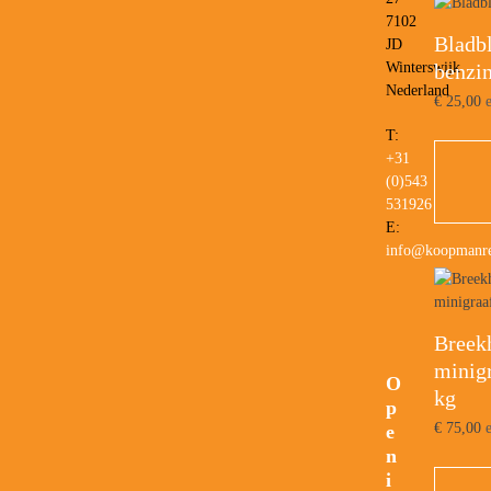
7102
Bladb
JD
benzi
Winterswijk
Nederland
€
25,00
e
T:
+31
(0)543
531926
E:
info@koopmanre
Breek
minig
O
kg
p
€
75,00
e
e
n
i