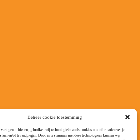
Beheer cookie toestemming
varingen te bieden, gebruiken wij technologieën zoals cookies om informatie over je
 slaan en/of te raadplegen. Door in te stemmen met deze technologieën kunnen wij