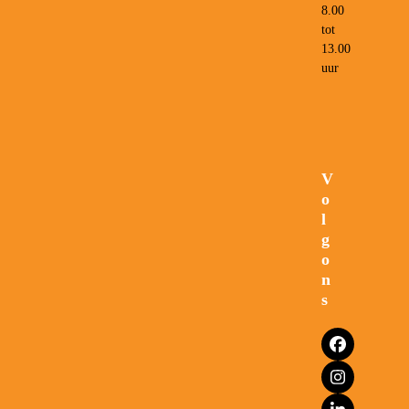
8.00
tot
13.00
uur
V
o
l
g
o
n
s
Facebook
Instagram