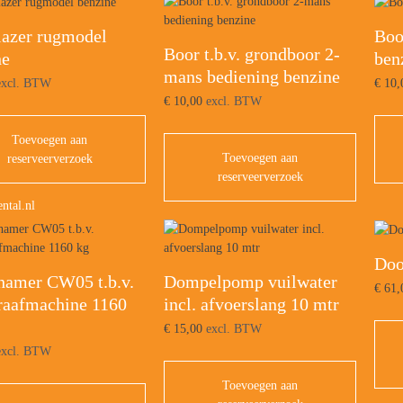
lazer rugmodel
Boo
Boor t.b.v. grondboor 2-
ne
ben
mans bediening benzine
xcl. BTW
€
10,
€
10,00
excl. BTW
Toevoegen aan
Toevoegen aan
reserveerverzoek
reserveerverzoek
ntal.nl
Doo
hamer CW05 t.b.v.
Dompelpomp vuilwater
€
61,
raafmachine 1160
incl. afvoerslang 10 mtr
€
15,00
excl. BTW
xcl. BTW
Toevoegen aan