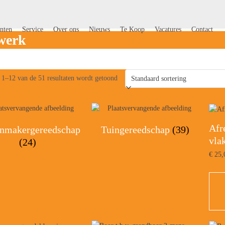
nten
Service
Over ons
Nieuws
Te Koop
Vacatures
Contact
werk
t 1–12 van de 51 resultaten wordt getoond
Afr
enmakergereedschap
Tuingereedschap
(39)
vla
(24)
€
25,