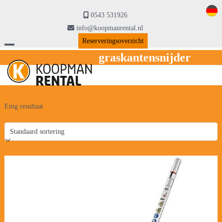
Skip
to
0543 531926
content
info@koopmanrental.nl
Reserveringsoverzicht
Open
Close
graskantensnijder
mobile
mobile
menu
menu
Enig resultaat