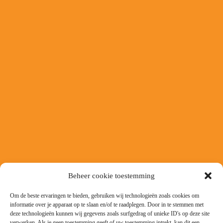
Beheer cookie toestemming
Om de beste ervaringen te bieden, gebruiken wij technologieën zoals cookies om
informatie over je apparaat op te slaan en/of te raadplegen. Door in te stemmen met
deze technologieën kunnen wij gegevens zoals surfgedrag of unieke ID's op deze site
verwerken. Als je geen toestemming geeft of uw toestemming intrekt, kan dit een