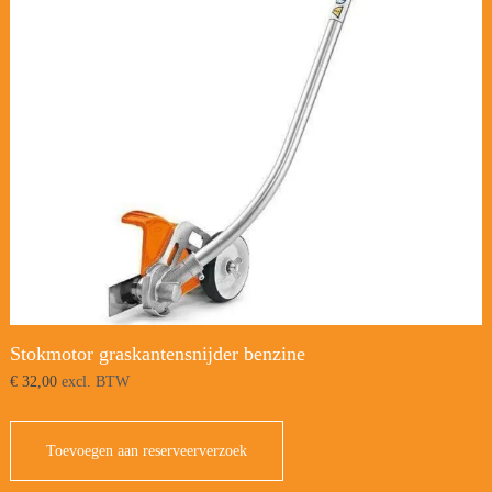
Stokmotor graskantensnijder benzine
€
32,00
excl. BTW
Toevoegen aan reserveerverzoek