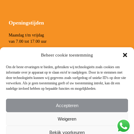
Openingstijden
Maandag t/m vrijdag
van 7.00 tot 17.00 uur
Zaterdag van 8.00 tot 13.00 uur
Beheer cookie toestemming
Om de beste ervaringen te bieden, gebruiken wij technologieën zoals cookies om
informatie over je apparaat op te slaan en/of te raadplegen. Door in te stemmen met
deze technologieën kunnen wij gegevens zoals surfgedrag of unieke ID's op deze site
verwerken. Als je geen toestemming geeft of uw toestemming intrekt, kan dit een
nadelige invloed hebben op bepaalde functies en mogelijkheden.
Volg ons
Accepteren
Facebook
Instagram
LinkedIn
YouTube
Weigeren
Bekijk voorkeuren