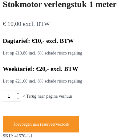
Stokmotor verlengstuk 1 meter
€
10,00
excl. BTW
Dagtarief: €10,- excl. BTW
Let op €10,80 incl. 8% schade risico regeling
Weektarief: €20,- excl. BTW
Let op €21,60 incl. 8% schade risico regeling
Stokmotor
< Terug naar pagina verhuur
verlengstuk
1
meter
aantal
Toevoegen aan reserveerverzoek
SKU:
41570-1-1