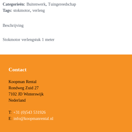
Categorieën:
Buitenwerk
,
Tuingereedschap
Tags:
stokmotor
,
verleng
Beschrijving
Stokmotor verlengstuk 1 meter
Contact
Koopman Rental
Rondweg Zuid 27
7102 JD Winterswijk
Nederland
T:
+31 (0)543 531926
E:
info@koopmanrental.nl