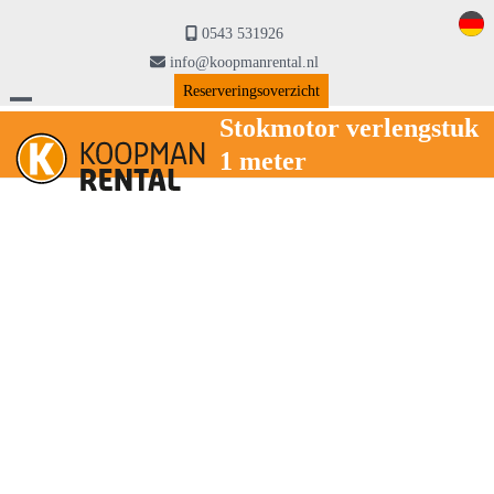
Skip
to
0543 531926
content
info@koopmanrental.nl
Reserveringsoverzicht
Open
Close
Stokmotor verlengstuk
1 meter
mobile
mobile
menu
menu