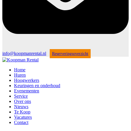
info@koopmanrental.nl
Reserveringsoverzicht
Home
Huren
Hoogwerkers
Keuringen en onderhoud
Evenementen
Service
Over ons
Nieuws
Te Koop
Vacatures
Contact