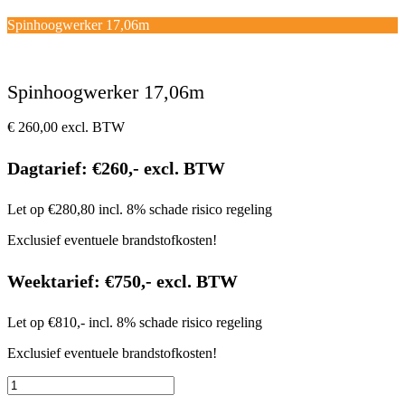
Open
Close
mobile
mobile
Winkelwagen
Spinhoogwerker 17,06m
menu
menu
Spinhoogwerker 17,06m
€
260,00
excl. BTW
Dagtarief: €260,- excl. BTW
Let op €280,80 incl. 8% schade risico regeling
Exclusief eventuele brandstofkosten!
Weektarief: €750,- excl. BTW
Let op €810,- incl. 8% schade risico regeling
Exclusief eventuele brandstofkosten!
Spinhoogwerker
17,06m