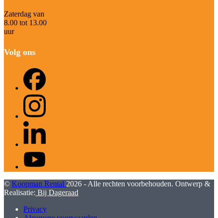
Zaterdag van
8.00 tot 13.00
uur
Volg ons
Facebook
Instagram
LinkedIn
YouTube
©
Koopman Rental
2026 - Alle rechten voorbehouden. Ontwerp &
Realisatie:
Bij Dageraad
Privacy
Algemene voorwaarden