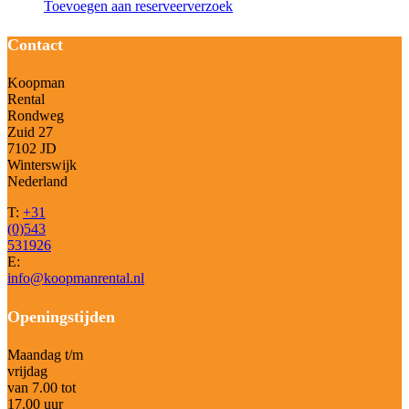
Toevoegen aan reserveerverzoek
Contact
Koopman
Rental
Rondweg
Zuid 27
7102 JD
Winterswijk
Nederland
T:
+31
(0)543
531926
E:
info@koopmanrental.nl
Openingstijden
Maandag t/m
vrijdag
van 7.00 tot
17.00 uur