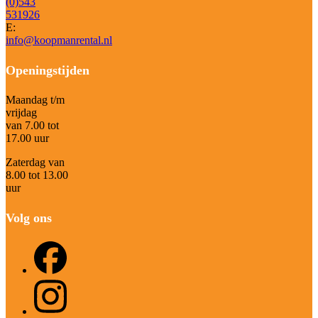
(0)543
531926
E:
info@koopmanrental.nl
Openingstijden
Maandag t/m
vrijdag
van 7.00 tot
17.00 uur
Zaterdag van
8.00 tot 13.00
uur
Volg ons
Facebook
Instagram