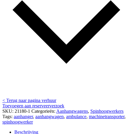
< Terug naar pagina verhuur
Toevoegen aan reserveerverzoek
SKU:
21180-1
Categorieën:
Aanhangwagens
,
Spinhoogwerkers
Tags:
aanhanger
,
aanhangwagen
,
ambulance
,
machinetransporter
,
spinhoogwerker
Beschrijving