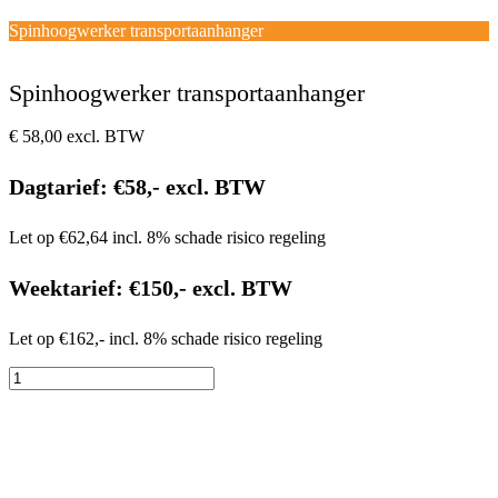
Open
Close
mobile
mobile
Winkelwagen
Spinhoogwerker transportaanhanger
menu
menu
Spinhoogwerker transportaanhanger
€
58,00
excl. BTW
Dagtarief: €58,- excl. BTW
Let op €62,64 incl. 8% schade risico regeling
Weektarief: €150,- excl. BTW
Let op €162,- incl. 8% schade risico regeling
Spinhoogwerker
transportaanhanger
aantal