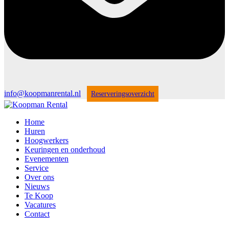
info@koopmanrental.nl
Reserveringsoverzicht
Home
Huren
Hoogwerkers
Keuringen en onderhoud
Evenementen
Service
Over ons
Nieuws
Te Koop
Vacatures
Contact