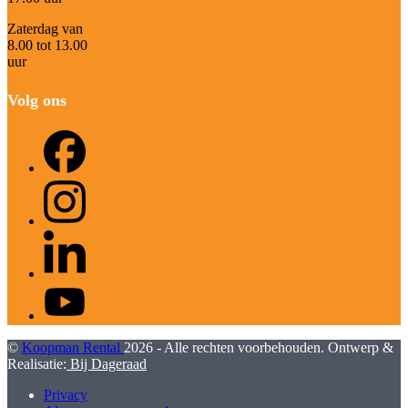
Zaterdag van
8.00 tot 13.00
uur
Volg ons
Facebook
Instagram
LinkedIn
YouTube
©
Koopman Rental
2026 - Alle rechten voorbehouden. Ontwerp &
Realisatie:
Bij Dageraad
Privacy