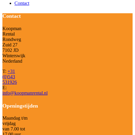
Contact
Contact
Koopman
Rental
Rondweg
Zuid 27
7102 JD
Winterswijk
Nederland
T:
+31
(0)543
531926
E:
info@koopmanrental.nl
Openingstijden
Maandag t/m
vrijdag
van 7.00 tot
17.00 uur