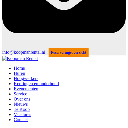
info@koopmanrental.nl
Reserveringsoverzicht
Home
Huren
Hoogwerkers
Keuringen en onderhoud
Evenementen
Service
Over ons
Nieuws
Te Koop
Vacatures
Contact