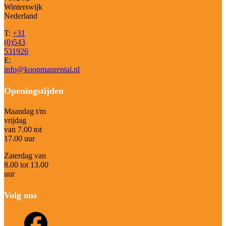
Winterswijk
Nederland
T:
+31
(0)543
531926
E:
info@koopmanrental.nl
Openingstijden
Maandag t/m
vrijdag
van 7.00 tot
17.00 uur
Zaterdag van
8.00 tot 13.00
uur
Volg ons
Facebook