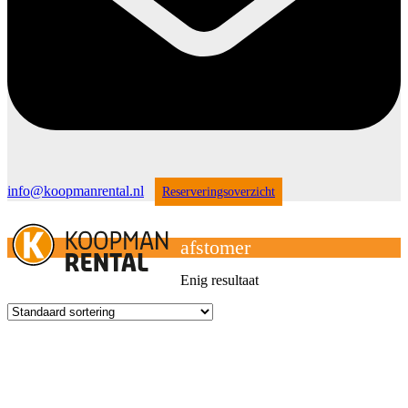
info@koopmanrental.nl
Reserveringsoverzicht
Open
Close
mobile
mobile
Winkelwagen
menu
menu
afstomer
Enig resultaat