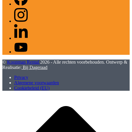
Instagram
LinkedIn
YouTube
©
Koopman Rental
2026 - Alle rechten voorbehouden. Ontwerp &
Realisatie:
Bij Dageraad
Privacy
Algemene voorwaarden
Cookiebeleid (EU)