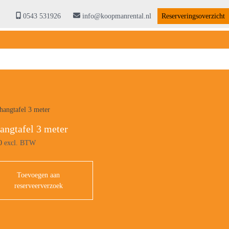
0543 531926
info@koopmanrental.nl
Reserveringsoverzicht
angtafel 3 meter
0
excl. BTW
Toevoegen aan
reserveerverzoek