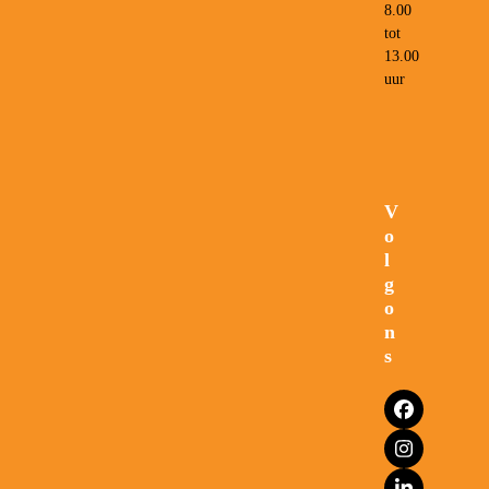
8.00
tot
13.00
uur
V
o
l
g
o
n
s
Facebook
Instagram