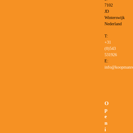
7102
JD
Winterswijk
Nederland
T:
+31
(0)543
531926
E:
info@koopmanre
O
p
e
n
i