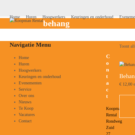
Skip
to
content
Home
Huren
Hoogwerkers
Keuringen en onderhoud
Eveneme
behang
Navigatie Menu
Toont all
C
Home
o
Huren
n
Hoogwerkers
Behan
t
Keuringen en onderhoud
a
Evenementen
€
12,00
e
c
Service
t
Over ons
Nieuws
Te Koop
Koopman
Vacatures
Rental
Contact
Rondweg
Zuid
27