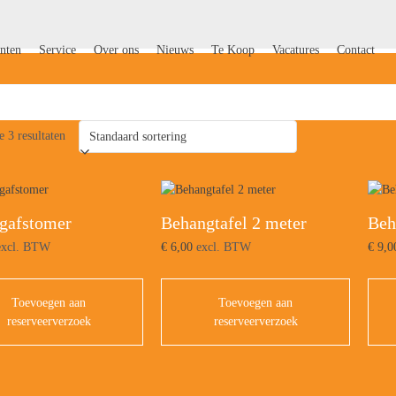
nten
Service
Over ons
Nieuws
Te Koop
Vacatures
Contact
e 3 resultaten
gafstomer
Behangtafel 2 meter
Beh
xcl. BTW
€
6,00
excl. BTW
€
9,0
Toevoegen aan
Toevoegen aan
reserveerverzoek
reserveerverzoek