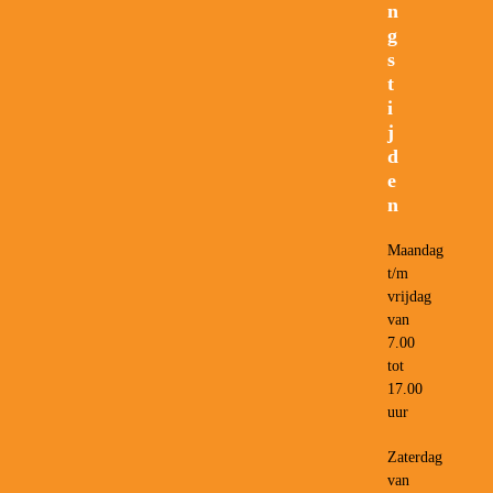
n
g
s
t
i
j
d
e
n
Maandag
t/m
vrijdag
van
7.00
tot
17.00
uur
Zaterdag
van