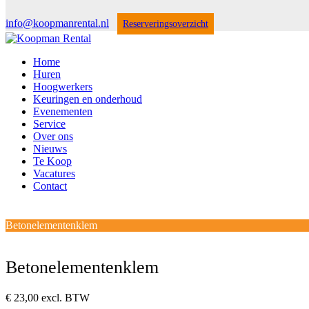
info@koopmanrental.nl
Reserveringsoverzicht
Home
Huren
Hoogwerkers
Keuringen en onderhoud
Evenementen
Service
Over ons
Nieuws
Te Koop
Vacatures
Contact
Open
Close
mobile
mobile
Winkelwagen
Betonelementenklem
menu
menu
Betonelementenklem
€
23,00
excl. BTW