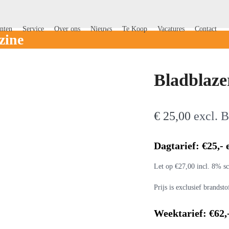
nten
Service
Over ons
Nieuws
Te Koop
Vacatures
Contact
zine
Bladblaze
€
25,00
excl.
Dagtarief: €25,-
Let op €27,00 incl. 8% sc
Prijs is exclusief brandst
Weektarief: €62,