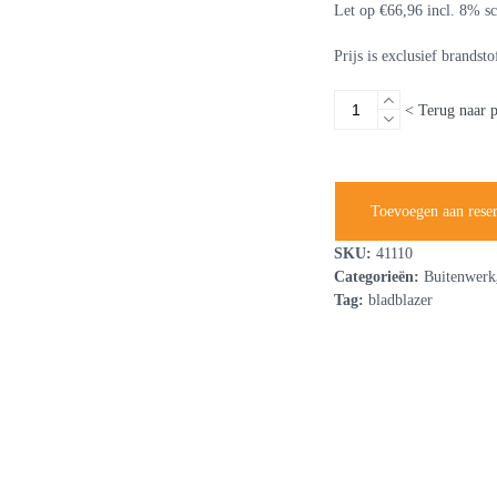
Let op €66,96 incl. 8% sc
Prijs is exclusief brandst
Bladblazer
< Terug naar 
rugmodel
benzine
aantal
Toevoegen aan rese
SKU:
41110
Categorieën:
Buitenwerk
Tag:
bladblazer