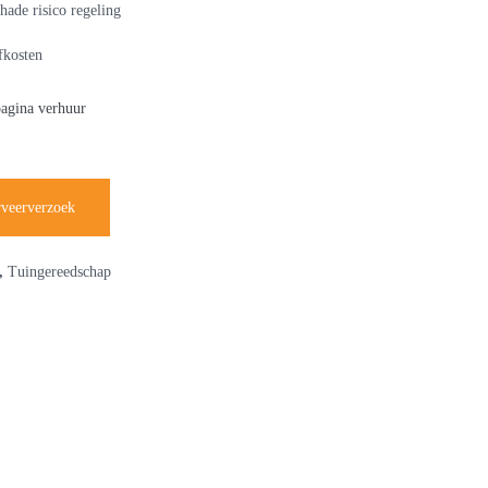
hade risico regeling
ofkosten
pagina verhuur
rveerverzoek
,
Tuingereedschap