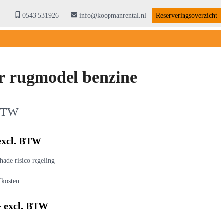
0543 531926
info@koopmanrental.nl
Reserveringsoverzicht
r rugmodel benzine
 BTW
 excl. BTW
hade risico regeling
ofkosten
- excl. BTW