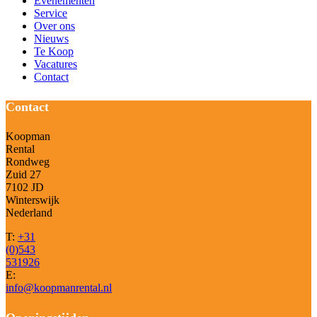
Evenementen
Service
Over ons
Nieuws
Te Koop
Vacatures
Contact
Contact
Koopman
Rental
Rondweg
Zuid 27
7102 JD
Winterswijk
Nederland
T:
+31
(0)543
531926
E:
info@koopmanrental.nl