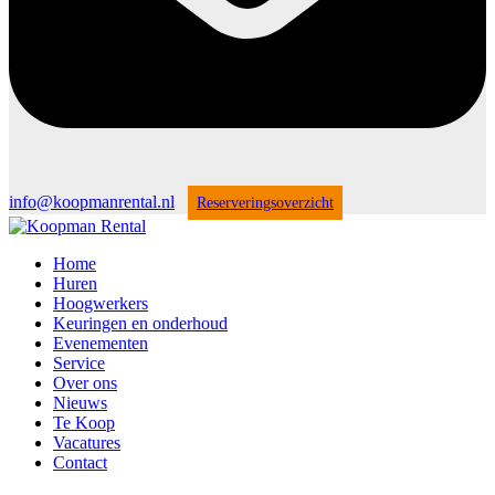
info@koopmanrental.nl
Reserveringsoverzicht
Home
Huren
Hoogwerkers
Keuringen en onderhoud
Evenementen
Service
Over ons
Nieuws
Te Koop
Vacatures
Contact