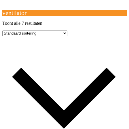
Open
Close
mobile
mobile
Winkelwagen
menu
menu
ventilator
Toont alle 7 resultaten