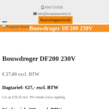
Skip
to
0543 531926
content
info@koopmanrental.nl
Reserveringsoverzicht
Open
Close
Bouwdroger DF200 230V
mobile
mobile
menu
menu
Bouwdroger DF200 230V
€
27,00
excl. BTW
Dagtarief: €27,- excl. BTW
Let op €29,16 incl. 8% schade risico regeling