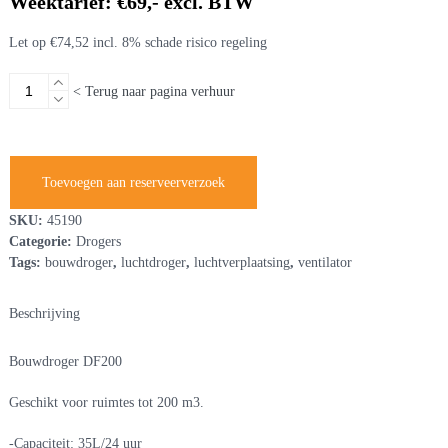
Weektarief: €69,- excl. BTW
Let op €74,52 incl. 8% schade risico regeling
Bouwdroger
< Terug naar pagina verhuur
DF200
230V
aantal
Toevoegen aan reserveerverzoek
SKU:
45190
Categorie:
Drogers
Tags:
bouwdroger
,
luchtdroger
,
luchtverplaatsing
,
ventilator
Beschrijving
Bouwdroger DF200
Geschikt voor ruimtes tot 200 m3.
-Capaciteit: 35L/24 uur