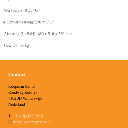
-Werkbereik: 0-35 °C
-Luchtverplaatsing: 230 m3/uur
-Afmeting (LxBxH): 480 x 510 x 720 mm
-Gewicht: 35 kg
Contact
Koopman Rental
Rondweg Zuid 27
7102 JD Winterswijk
Nederland
T:
+31 (0)543 531926
E:
info@koopmanrental.nl