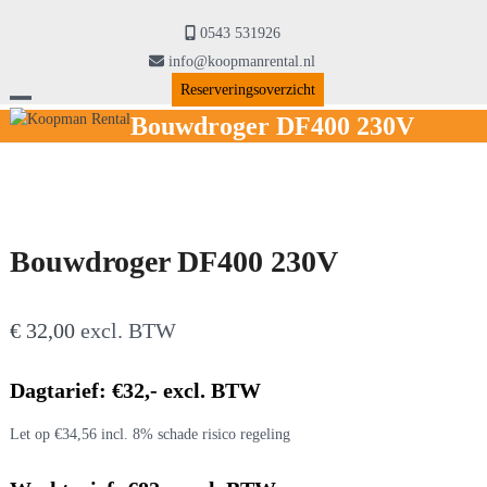
Skip
to
0543 531926
content
info@koopmanrental.nl
Reserveringsoverzicht
Open
Close
Bouwdroger DF400 230V
mobile
mobile
menu
menu
Bouwdroger DF400 230V
€
32,00
excl. BTW
Dagtarief: €32,- excl. BTW
Let op €34,56 incl. 8% schade risico regeling