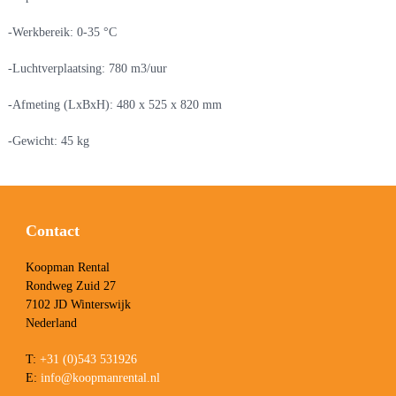
-Werkbereik: 0-35 °C
-Luchtverplaatsing: 780 m3/uur
-Afmeting (LxBxH): 480 x 525 x 820 mm
-Gewicht: 45 kg
Contact
Koopman Rental
Rondweg Zuid 27
7102 JD Winterswijk
Nederland
T:
+31 (0)543 531926
E:
info@koopmanrental.nl