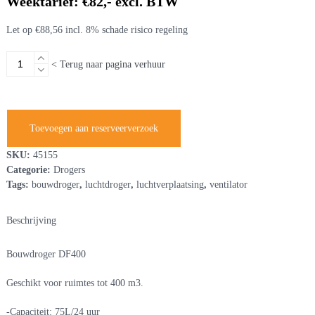
Weektarief: €82,- excl. BTW
Let op €88,56 incl. 8% schade risico regeling
Bouwdroger
< Terug naar pagina verhuur
DF400
230V
aantal
Toevoegen aan reserveerverzoek
SKU:
45155
Categorie:
Drogers
Tags:
bouwdroger
,
luchtdroger
,
luchtverplaatsing
,
ventilator
Beschrijving
Bouwdroger DF400
Geschikt voor ruimtes tot 400 m3.
-Capaciteit: 75L/24 uur