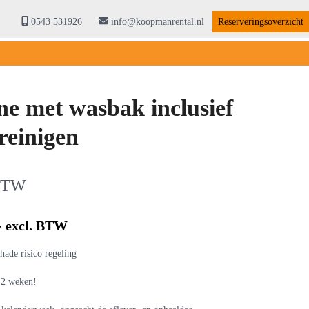
0543 531926
info@koopmanrental.nl
Reserveringsoverzicht
ne met wasbak inclusief
reinigen
 BTW
- excl. BTW
hade risico regeling
 2 weken!