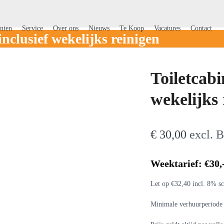
nten
Service
Over ons
Nieuws
Te Koop
Vacatures
Contact
nclusief wekelijks reinigen
Toiletcabi
wekelijks 
€
30,00
excl.
Weektarief: €30,
Let op €32,40 incl. 8% sc
Minimale verhuurperiode