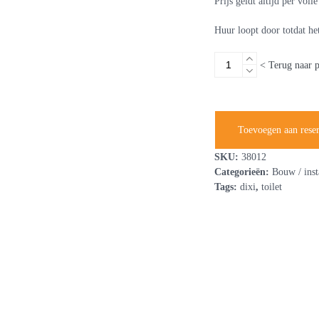
Prijs geldt altijd per vol
Huur loopt door totdat he
Toiletcabine
< Terug naar 
met
wasbak
inclusief
wekelijks
Toevoegen aan rese
reinigen
aantal
SKU:
38012
Categorieën:
Bouw / inst
Tags:
dixi
,
toilet