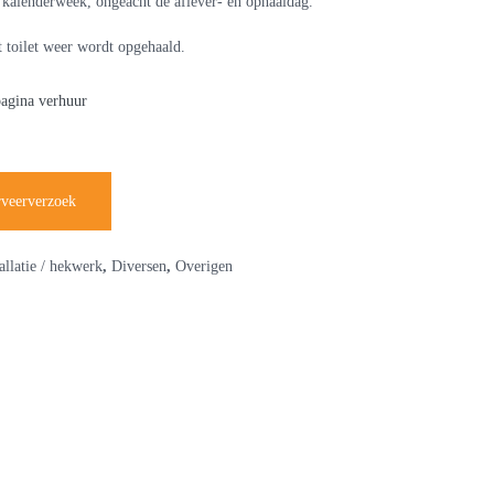
le kalenderweek, ongeacht de aflever- en ophaaldag.
t toilet weer wordt opgehaald.
pagina verhuur
rveerverzoek
allatie / hekwerk
,
Diversen
,
Overigen