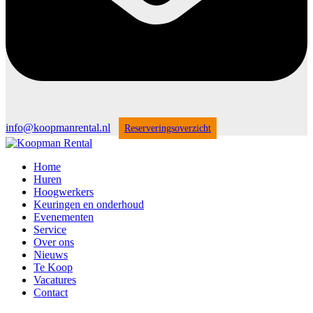
info@koopmanrental.nl
Reserveringsoverzicht
Home
Huren
Hoogwerkers
Keuringen en onderhoud
Evenementen
Service
Over ons
Nieuws
Te Koop
Vacatures
Contact