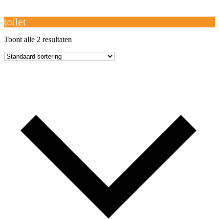
Open
Close
mobile
mobile
Winkelwagen
menu
menu
toilet
Toont alle 2 resultaten