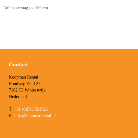
Tafelsteenzaag tot 100 cm
Contact
Koopman Rental
Rondweg Zuid 27
7102 JD Winterswijk
Nederland
T:
+31 (0)543 531926
E:
info@koopmanrental.nl