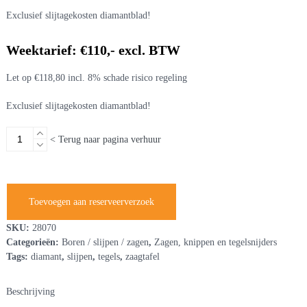
Exclusief slijtagekosten diamantblad!
Weektarief: €110,- excl. BTW
Let op €118,80 incl. 8% schade risico regeling
Exclusief slijtagekosten diamantblad!
Tafelsteenzaag
< Terug naar pagina verhuur
tot
100
cm
tegels
Toevoegen aan reserveerverzoek
aantal
SKU:
28070
Categorieën:
Boren / slijpen / zagen
,
Zagen, knippen en tegelsnijders
Tags:
diamant
,
slijpen
,
tegels
,
zaagtafel
Beschrijving