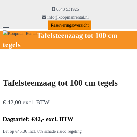
Skip
to
0543 531926
content
info@koopmanrental.nl
Reserveringsoverzicht
Open
Close
Tafelsteenzaag tot 100 cm
tegels
mobile
mobile
menu
menu
Tafelsteenzaag tot 100 cm tegels
€
42,00
excl. BTW
Dagtarief: €42,- excl. BTW
Let op €45,36 incl. 8% schade risico regeling