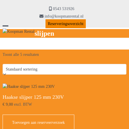
Skip
to
0543 531926
content
info@koopmanrental.nl
Reserveringsoverzicht
Open
Close
slijpen
mobile
mobile
menu
menu
Toont alle 5 resultaten
Haakse slijper 125 mm 230V
€
9,00
excl. BTW
Toevoegen aan reserveerverzoek