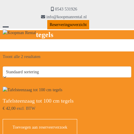
Skip
to
0543 531926
content
info@koopmanrental.nl
Reserveringsoverzicht
Open
Close
tegels
mobile
mobile
menu
menu
Toont alle 2 resultaten
Tafelsteenzaag tot 100 cm tegels
€
42,00
excl. BTW
Toevoegen aan reserveerverzoek