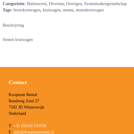
Categorieën:
Buitenwerk
,
Diversen
,
Overigen
,
Stratenmakergereedschap
Tags:
bouwkruiwagen
,
kruiwagen
,
stenen
,
stenenkruiwagen
Beschrijving
Stenen kruiwagen
Contact
Koopman Rental
Rondweg Zuid 27
7102 JD Winterswijk
Nederland
T:
+31 (0)543 531926
E:
info@koopmanrental.nl