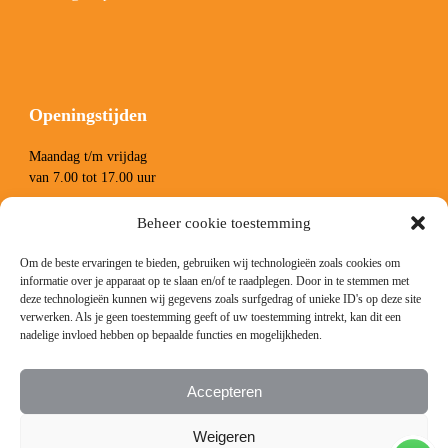
Openingstijden
Maandag t/m vrijdag
van 7.00 tot 17.00 uur
Zaterdag van 8.00 tot 13.00 uur
Beheer cookie toestemming
Om de beste ervaringen te bieden, gebruiken wij technologieën zoals cookies om
informatie over je apparaat op te slaan en/of te raadplegen. Door in te stemmen met
deze technologieën kunnen wij gegevens zoals surfgedrag of unieke ID's op deze site
verwerken. Als je geen toestemming geeft of uw toestemming intrekt, kan dit een
nadelige invloed hebben op bepaalde functies en mogelijkheden.
Volg ons
Accepteren
Facebook
Instagram
LinkedIn
YouTube
Weigeren