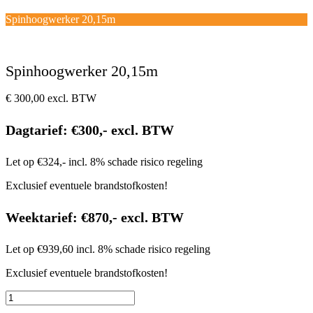
Open
Close
mobile
mobile
Winkelwagen
Spinhoogwerker 20,15m
menu
menu
Spinhoogwerker 20,15m
€
300,00
excl. BTW
Dagtarief: €300,- excl. BTW
Let op €324,- incl. 8% schade risico regeling
Exclusief eventuele brandstofkosten!
Weektarief: €870,- excl. BTW
Let op €939,60 incl. 8% schade risico regeling
Exclusief eventuele brandstofkosten!
Spinhoogwerker
20,15m