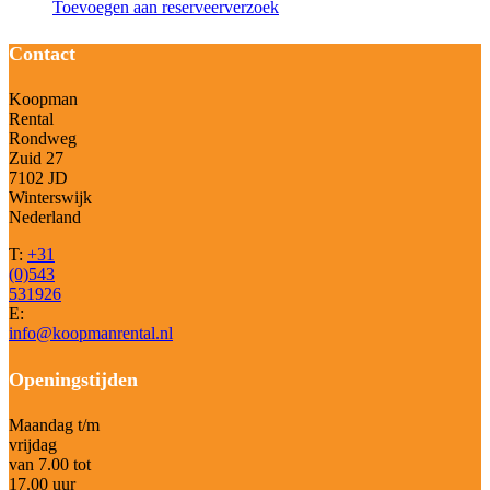
Toevoegen aan reserveerverzoek
Contact
Koopman
Rental
Rondweg
Zuid 27
7102 JD
Winterswijk
Nederland
T:
+31
(0)543
531926
E:
info@koopmanrental.nl
Openingstijden
Maandag t/m
vrijdag
van 7.00 tot
17.00 uur