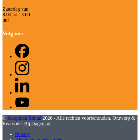
Zaterdag van
8.00 tot 13.00
uur
Volg ons
Facebook
Instagram
LinkedIn
YouTube
©
Koopman Rental
2026 - Alle rechten voorbehouden. Ontwerp &
Realisatie:
Bij Dageraad
Privacy
Algemene voorwaarden