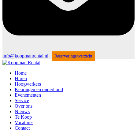
info@koopmanrental.nl
Reserveringsoverzicht
Home
Huren
Hoogwerkers
Keuringen en onderhoud
Evenementen
Service
Over ons
Nieuws
Te Koop
Vacatures
Contact