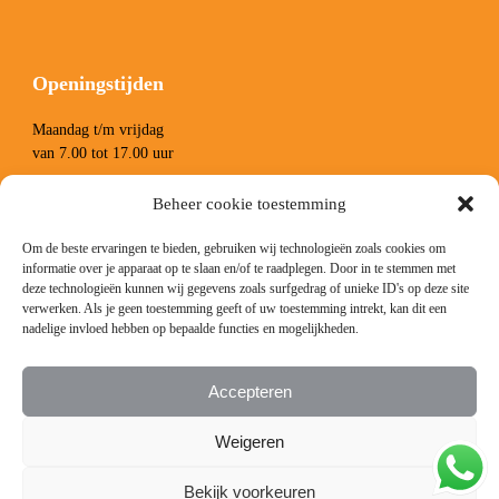
Openingstijden
Maandag t/m vrijdag
van 7.00 tot 17.00 uur
Zaterdag van 8.00 tot 13.00 uur
Beheer cookie toestemming
Om de beste ervaringen te bieden, gebruiken wij technologieën zoals cookies om
informatie over je apparaat op te slaan en/of te raadplegen. Door in te stemmen met
deze technologieën kunnen wij gegevens zoals surfgedrag of unieke ID's op deze site
verwerken. Als je geen toestemming geeft of uw toestemming intrekt, kan dit een
nadelige invloed hebben op bepaalde functies en mogelijkheden.
Volg ons
Accepteren
Facebook
Instagram
LinkedIn
YouTube
Weigeren
Bekijk voorkeuren