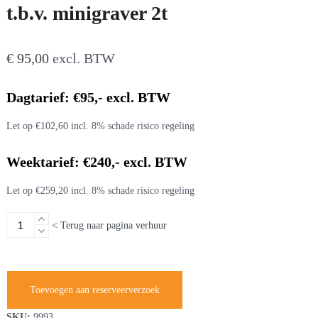
t.b.v. minigraver 2t
€
95,00
excl. BTW
Dagtarief: €95,- excl. BTW
Let op €102,60 incl. 8% schade risico regeling
Weektarief: €240,- excl. BTW
Let op €259,20 incl. 8% schade risico regeling
Sorteergrijper
< Terug naar pagina verhuur
roteerbaar
CW05
t.b.v.
minigraver
Toevoegen aan reserveerverzoek
2t
aantal
SKU:
9993