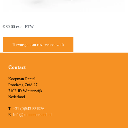
Minigraafmachine 2020 kg
€
80,00
excl. BTW
Toevoegen aan reserveerverzoek
Contact
Koopman Rental
Rondweg Zuid 27
7102 JD Winterswijk
Nederland
T:
+31 (0)543 531926
E:
info@koopmanrental.nl