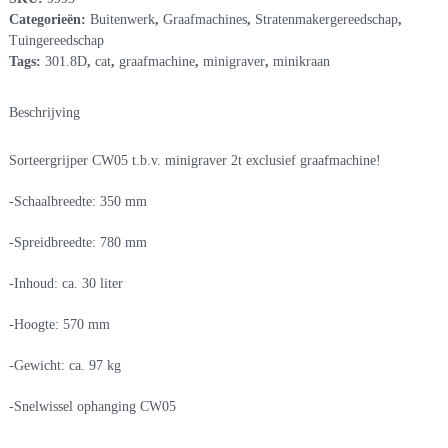
Categorieën:
Buitenwerk
,
Graafmachines
,
Stratenmakergereedschap
,
Tuingereedschap
Tags:
301.8D
,
cat
,
graafmachine
,
minigraver
,
minikraan
Beschrijving
Sorteergrijper CW05 t.b.v. minigraver 2t exclusief graafmachine!
-Schaalbreedte: 350 mm
-Spreidbreedte: 780 mm
-Inhoud: ca. 30 liter
-Hoogte: 570 mm
-Gewicht: ca. 97 kg
-Snelwissel ophanging CW05