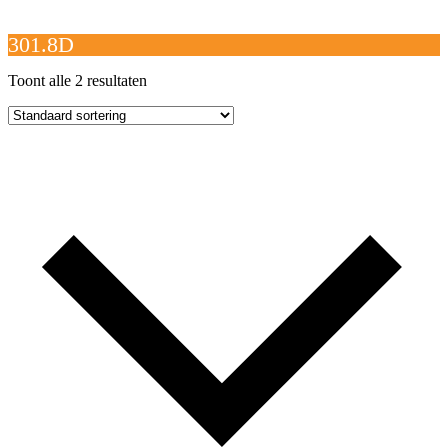
Open
Close
mobile
mobile
Winkelwagen
menu
menu
301.8D
Toont alle 2 resultaten