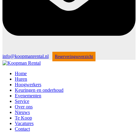
info@koopmanrental.nl
Reserveringsoverzicht
Home
Huren
Hoogwerkers
Keuringen en onderhoud
Evenementen
Service
Over ons
Nieuws
Te Koop
Vacatures
Contact