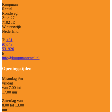
Koopman
Rental
Rondweg
Zuid 27
7102 JD
Winterswijk
Nederland
T:
+31
(0)543
531926
E:
info@koopmanrental.nl
Openingstijden
Maandag t/m
vrijdag
van 7.00 tot
17.00 uur
Zaterdag van
8.00 tot 13.00
uur