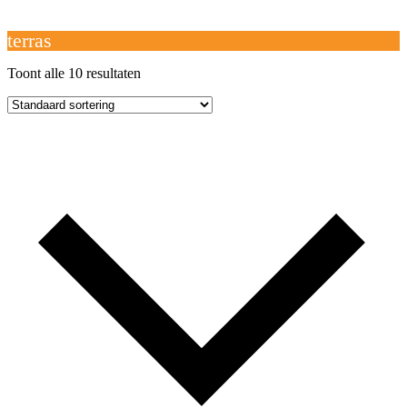
Open
Close
mobile
mobile
Winkelwagen
menu
menu
terras
Toont alle 10 resultaten