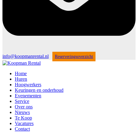
info@koopmanrental.nl
Reserveringsoverzicht
Home
Huren
Hoogwerkers
Keuringen en onderhoud
Evenementen
Service
Over ons
Nieuws
Te Koop
Vacatures
Contact