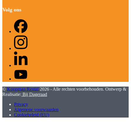
Volg ons
Facebook
Instagram
LinkedIn
YouTube
©
Koopman Rental
2026 - Alle rechten voorbehouden. Ontwerp &
Realisatie:
Bij Dageraad
Privacy
Algemene voorwaarden
Cookiebeleid (EU)