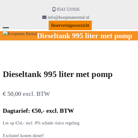
Skip
to
0543 531926
content
info@koopmanrental.nl
Reserveringsoverzicht
Open
Close
Dieseltank 995 liter met pomp
mobile
mobile
menu
menu
Dieseltank 995 liter met pomp
€
50,00
excl. BTW
Dagtarief: €50,- excl. BTW
Let op €54,- incl. 8% schade risico regeling
Exclusief kosten diesel!