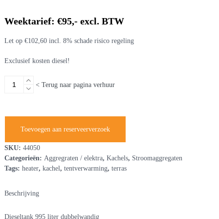
Weektarief: €95,- excl. BTW
Let op €102,60 incl. 8% schade risico regeling
Exclusief kosten diesel!
Dieseltank
< Terug naar pagina verhuur
995
liter
met
pomp
Toevoegen aan reserveerverzoek
aantal
SKU:
44050
Categorieën:
Aggregraten / elektra
,
Kachels
,
Stroomaggregaten
Tags:
heater
,
kachel
,
tentverwarming
,
terras
Beschrijving
Dieseltank 995 liter dubbelwandig