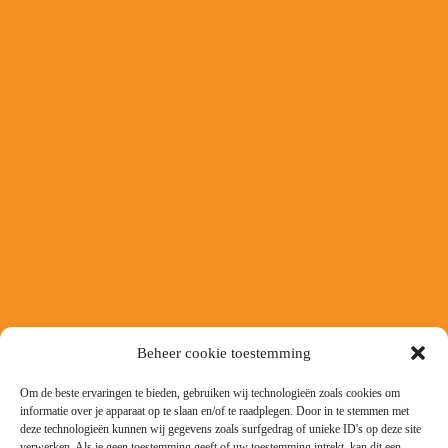
Beheer cookie toestemming
Om de beste ervaringen te bieden, gebruiken wij technologieën zoals cookies om
informatie over je apparaat op te slaan en/of te raadplegen. Door in te stemmen met
deze technologieën kunnen wij gegevens zoals surfgedrag of unieke ID's op deze site
verwerken. Als je geen toestemming geeft of uw toestemming intrekt, kan dit een