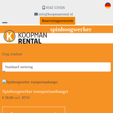
Skip
to
0543 531926
content
info@koopmanrental.nl
Reserveringsoverzicht
Open
Close
spinhoogwerker
mobile
mobile
menu
menu
Enig resultaat
Spinhoogwerker transportaanhanger
€
58,00
excl. BTW