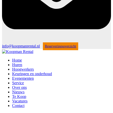
info@koopmanrental.nl
Reserveringsoverzicht
Home
Huren
Hoogwerkers
Keuringen en onderhoud
Evenementen
Service
Over ons
Nieuws
Te Koop
Vacatures
Contact