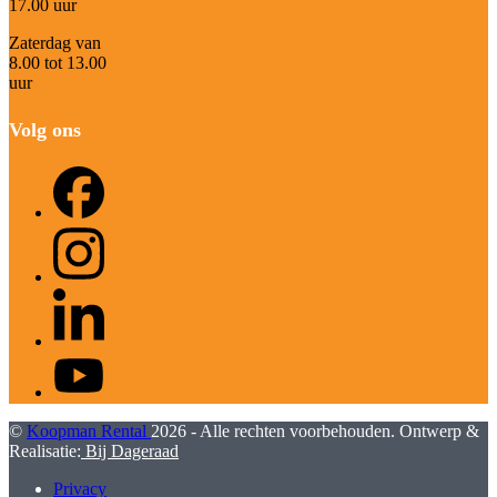
17.00 uur
Zaterdag van
8.00 tot 13.00
uur
Volg ons
Facebook
Instagram
LinkedIn
YouTube
©
Koopman Rental
2026 - Alle rechten voorbehouden. Ontwerp &
Realisatie:
Bij Dageraad
Privacy