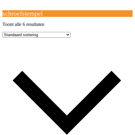
Open
Close
mobile
mobile
Winkelwagen
menu
menu
schroefstempel
Toont alle 6 resultaten