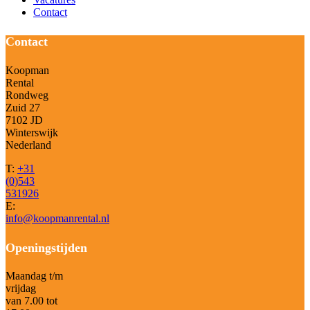
Contact
Contact
Koopman
Rental
Rondweg
Zuid 27
7102 JD
Winterswijk
Nederland
T:
+31
(0)543
531926
E:
info@koopmanrental.nl
Openingstijden
Maandag t/m
vrijdag
van 7.00 tot