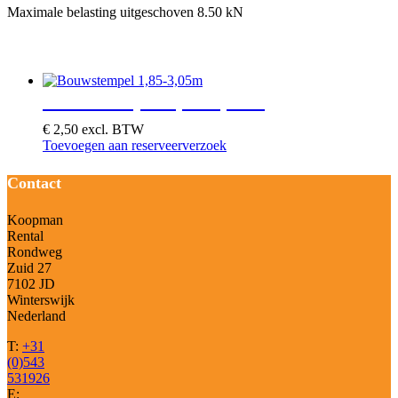
Maximale belasting uitgeschoven 8.50 kN
Je zou ook kunnen houden van …
Bouwstempel 1,85-3,05m
€
2,50
excl. BTW
Toevoegen aan reserveerverzoek
Contact
Koopman
Rental
Rondweg
Zuid 27
7102 JD
Winterswijk
Nederland
T:
+31
(0)543
531926
E: