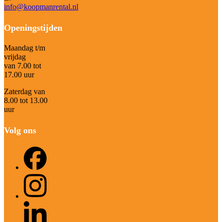
info@koopmanrental.nl
Openingstijden
Maandag t/m
vrijdag
van 7.00 tot
17.00 uur
Zaterdag van
8.00 tot 13.00
uur
Volg ons
Facebook
Instagram
LinkedIn