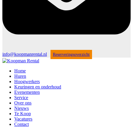
info@koopmanrental.nl
Reserveringsoverzicht
Home
Huren
Hoogwerkers
Keuringen en onderhoud
Evenementen
Service
Over ons
Nieuws
Te Koop
Vacatures
Contact