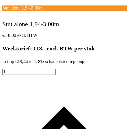
Open
Close
mobile
mobile
Winkelwagen
Stut alone 1,94-3,00m
menu
menu
Stut alone 1,94-3,00m
€
18,00
excl. BTW
Weektarief: €18,- excl. BTW per stuk
Let op €19,44 incl. 8% schade risico regeling
Stut
alone
1,94-
3,00m
aantal