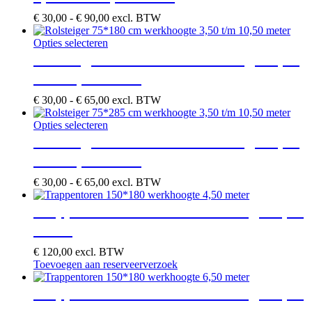
op
variaties.
de
Prijsklasse:
€
30,00
-
€
90,00
excl. BTW
Deze
productpagina
€ 30,00
optie
Dit
tot
Opties selecteren
kan
product
€ 90,00
Rolsteiger 75*180 cm werkhoogte 3,50
gekozen
heeft
worden
t/m 10,50 meter
meerdere
op
variaties.
de
Prijsklasse:
€
30,00
-
€
65,00
excl. BTW
Deze
productpagina
€ 30,00
optie
Dit
tot
Opties selecteren
kan
product
€ 65,00
Rolsteiger 75*285 cm werkhoogte 3,50
gekozen
heeft
worden
t/m 10,50 meter
meerdere
op
variaties.
de
Prijsklasse:
€
30,00
-
€
65,00
excl. BTW
Deze
productpagina
€ 30,00
optie
tot
Trappentoren 150*180 werkhoogte 4,50
kan
€ 65,00
gekozen
meter
worden
op
€
120,00
excl. BTW
de
Toevoegen aan reserveerverzoek
productpagina
Trappentoren 150*180 werkhoogte 6,50
meter