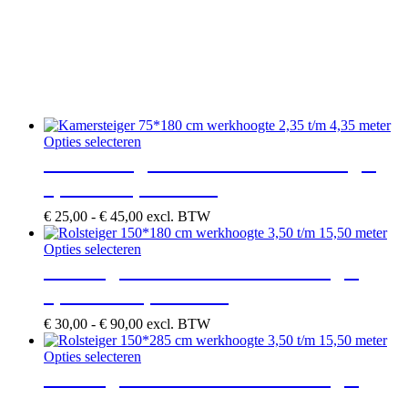
Dit
Opties selecteren
product
Kamersteiger 75*180 cm werkhoogte
heeft
2,35 t/m 4,35 meter
meerdere
variaties.
Prijsklasse:
€
25,00
-
€
45,00
excl. BTW
Deze
€ 25,00
optie
Dit
tot
Opties selecteren
kan
product
€ 45,00
Rolsteiger 150*180 cm werkhoogte
gekozen
heeft
worden
3,50 t/m 15,50 meter
meerdere
op
variaties.
de
Prijsklasse:
€
30,00
-
€
90,00
excl. BTW
Deze
productpagina
€ 30,00
optie
Dit
tot
Opties selecteren
kan
product
€ 90,00
Rolsteiger 150*285 cm werkhoogte
gekozen
heeft
worden
3,50 t/m 15,50 meter
meerdere