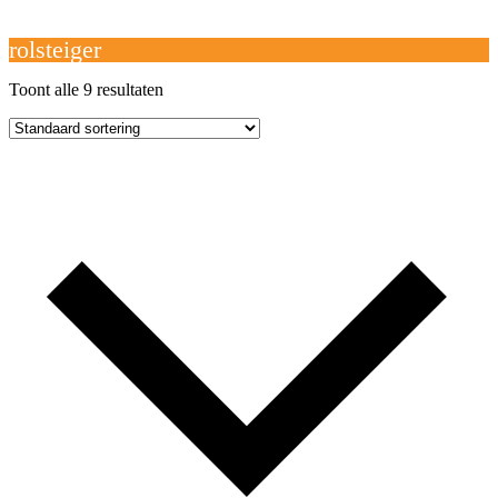
Open
Close
mobile
mobile
Winkelwagen
menu
menu
rolsteiger
Toont alle 9 resultaten