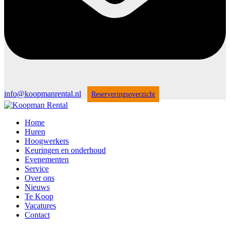
info@koopmanrental.nl
Reserveringsoverzicht
Home
Huren
Hoogwerkers
Keuringen en onderhoud
Evenementen
Service
Over ons
Nieuws
Te Koop
Vacatures
Contact