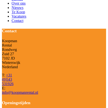
Over ons
Nieuws
Te Koop
Vacatures
Contact
Contact
Koopman
Rental
Rondweg
Zuid 27
7102 JD
Winterswijk
Nederland
T:
+31
(0)543
531926
E:
info@koopmanrental.nl
Openingstijden