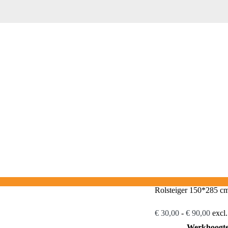
Rolsteiger 150*285 cm
Prijsk
€
30,00
-
€
90,00
excl
€ 30,
Werkhoogt