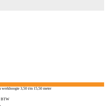
 werkhoogte 3,50 t/m 15,50 meter
lasse:
. BTW
00
e