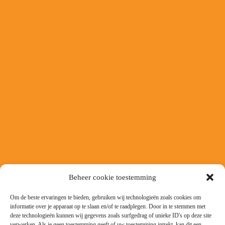
Beheer cookie toestemming
Om de beste ervaringen te bieden, gebruiken wij technologieën zoals cookies om
informatie over je apparaat op te slaan en/of te raadplegen. Door in te stemmen met
deze technologieën kunnen wij gegevens zoals surfgedrag of unieke ID's op deze site
verwerken. Als je geen toestemming geeft of uw toestemming intrekt, kan dit een