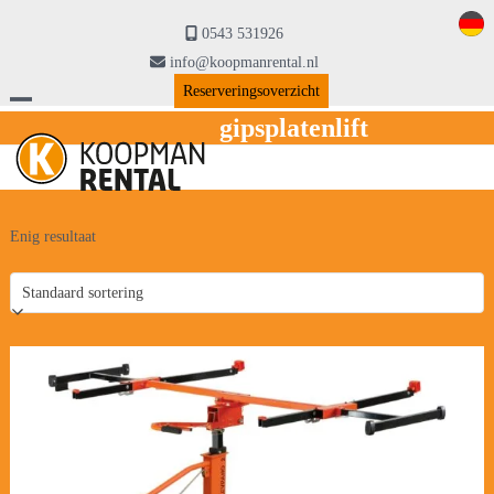
Skip
to
0543 531926
content
info@koopmanrental.nl
Reserveringsoverzicht
Open
Close
gipsplatenlift
mobile
mobile
menu
menu
Enig resultaat