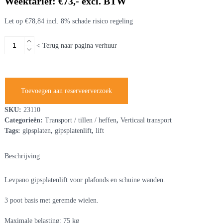
Weektarief: €73,- excl. BTW
Let op €78,84 incl. 8% schade risico regeling
Gipsplatenlift
< Terug naar pagina verhuur
aantal
Toevoegen aan reserveerverzoek
SKU:
23110
Categorieën:
Transport / tillen / heffen
,
Verticaal transport
Tags:
gipsplaten
,
gipsplatenlift
,
lift
Beschrijving
Levpano gipsplatenlift voor plafonds en schuine wanden.
3 poot basis met geremde wielen.
Maximale belasting: 75 kg