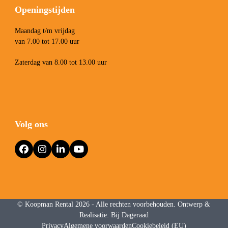
Openingstijden
Maandag t/m vrijdag
van 7.00 tot 17.00 uur
Zaterdag van 8.00 tot 13.00 uur
Volg ons
Facebook
Instagram
LinkedIn
YouTube
©
Koopman Rental
2026 - Alle rechten voorbehouden. Ontwerp &
Realisatie:
Bij Dageraad
Privacy
Algemene voorwaarden
Cookiebeleid (EU)