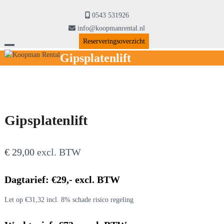
Skip
to
0543 531926
content
info@koopmanrental.nl
Reserveringsoverzicht
Open
Close
Gipsplatenlift
mobile
mobile
menu
menu
Gipsplatenlift
€
29,00
excl. BTW
Dagtarief: €29,- excl. BTW
Let op €31,32 incl. 8% schade risico regeling