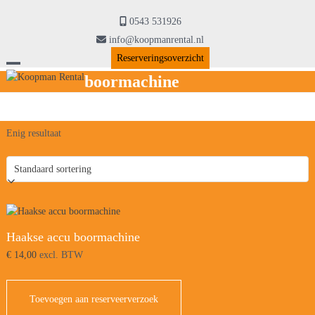
Skip
to
0543 531926
content
info@koopmanrental.nl
Reserveringsoverzicht
Open
Close
boormachine
mobile
mobile
menu
menu
Enig resultaat
Haakse accu boormachine
€
14,00
excl. BTW
Toevoegen aan reserveerverzoek