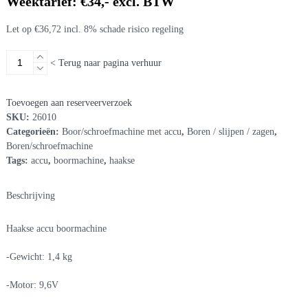
Weektarief: €34,- excl. BTW
Let op €36,72 incl. 8% schade risico regeling
Haakse
< Terug naar pagina verhuur
accu
boormachine
aantal
Toevoegen aan reserveerverzoek
SKU:
26010
Categorieën:
Boor/schroefmachine met accu
,
Boren / slijpen / zagen
,
Boren/schroefmachine
Tags:
accu
,
boormachine
,
haakse
Beschrijving
Haakse accu boormachine
-Gewicht: 1,4 kg
-Motor: 9,6V