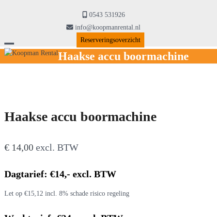
Skip
to
0543 531926
content
info@koopmanrental.nl
Reserveringsoverzicht
Open
Close
Haakse accu boormachine
mobile
mobile
menu
menu
Haakse accu boormachine
€
14,00
excl. BTW
Dagtarief: €14,- excl. BTW
Let op €15,12 incl. 8% schade risico regeling