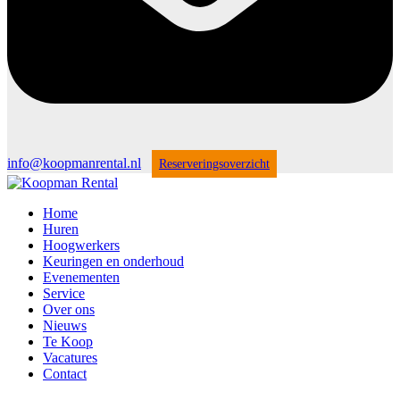
info@koopmanrental.nl
Reserveringsoverzicht
Home
Huren
Hoogwerkers
Keuringen en onderhoud
Evenementen
Service
Over ons
Nieuws
Te Koop
Vacatures
Contact