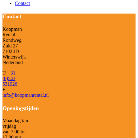
Contact
Contact
Koopman
Rental
Rondweg
Zuid 27
7102 JD
Winterswijk
Nederland
T:
+31
(0)543
531926
E:
info@koopmanrental.nl
Openingstijden
Maandag t/m
vrijdag
van 7.00 tot
17.00 uur