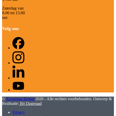
Zaterdag van
8.00 tot 13.00
uur
Volg ons
Facebook
Instagram
LinkedIn
YouTube
©
Koopman Rental
2026 - Alle rechten voorbehouden. Ontwerp &
Realisatie:
Bij Dageraad
Privacy