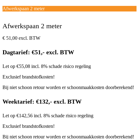
Open
Close
mobile
mobile
Winkelwagen
Afwerkspaan 2 meter
menu
menu
Afwerkspaan 2 meter
€
51,00
excl. BTW
Dagtarief: €51,- excl. BTW
Let op €55,08 incl. 8% schade risico regeling
Exclusief brandstofkosten!
Bij niet schoon retour worden er schoonmaakkosten doorberekend!
Weektarief: €132,- excl. BTW
Let op €142,56 incl. 8% schade risico regeling
Exclusief brandstofkosten!
Bij niet schoon retour worden er schoonmaakkosten doorberekend!