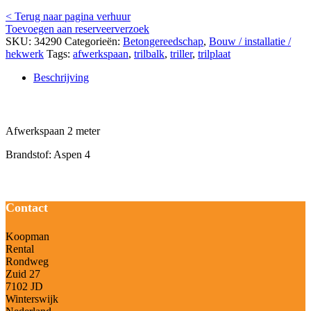
< Terug naar pagina verhuur
Toevoegen aan reserveerverzoek
SKU:
34290
Categorieën:
Betongereedschap
,
Bouw / installatie /
hekwerk
Tags:
afwerkspaan
,
trilbalk
,
triller
,
trilplaat
Beschrijving
Beschrijving
Afwerkspaan 2 meter
Brandstof: Aspen 4
Contact
Koopman
Rental
Rondweg
Zuid 27
7102 JD
Winterswijk