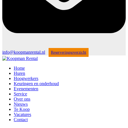
info@koopmanrental.nl
Reserveringsoverzicht
Home
Huren
Hoogwerkers
Keuringen en onderhoud
Evenementen
Service
Over ons
Nieuws
Te Koop
Vacatures
Contact