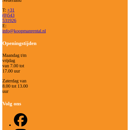
Nederland
T:
+31
(0)543
531926
E:
info@koopmanrental.nl
Openingstijden
Maandag t/m
vrijdag
van 7.00 tot
17.00 uur
Zaterdag van
8.00 tot 13.00
uur
Volg ons
Facebook