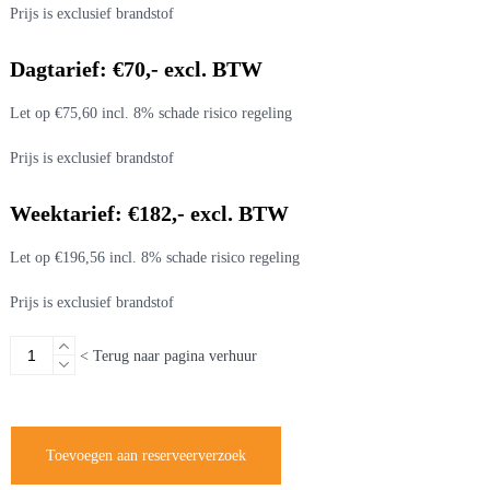
Prijs is exclusief brandstof
Dagtarief: €70,- excl. BTW
Let op €75,60 incl. 8% schade risico regeling
Prijs is exclusief brandstof
Weektarief: €182,- excl. BTW
Let op €196,56 incl. 8% schade risico regeling
Prijs is exclusief brandstof
Tuinfrees
< Terug naar pagina verhuur
diesel
70
cm
aantal
Toevoegen aan reserveerverzoek