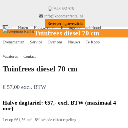
Skip
to
0543 531926
content
info@koopmanrental.nl
Reserveringsoverzicht
Home
Huren
Hoogwerkers
Keuringen en onderhoud
Open
Close
Tuinfrees diesel 70 cm
mobile
mobile
Evenementen
Service
Over ons
Nieuws
Te Koop
menu
menu
Vacatures
Contact
Tuinfrees diesel 70 cm
€
57,00
excl. BTW
Halve dagtarief: €57,- excl. BTW (maximaal 4
uur)
Let op €61,56 incl. 8% schade risico regeling